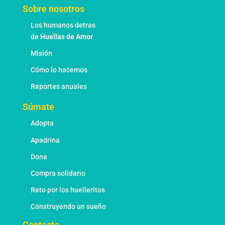
opciones
Sobre nosotros
se
pueden
Los humanos detras
elegir
de
Huellas de Amor
en
Misión
la
página
Cómo lo hacemos
de
Reportes anuales
producto
Súmate
Adopta
Apadrina
Dona
Compra solidario
Reto por los huelleritos
Construyendo un sueño
Contacto