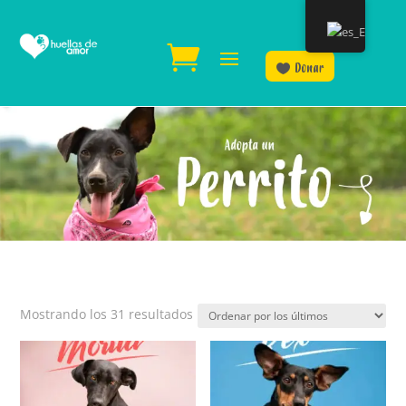
Donar
Ordenado
Mostrando los 31 resultados
por
los
últimos