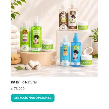
opciones
se
pueden
elegir
en
la
página
de
producto
Kit Brillo Natural
$
73.000
Este
SELECCIONAR OPCIONES
producto
tiene