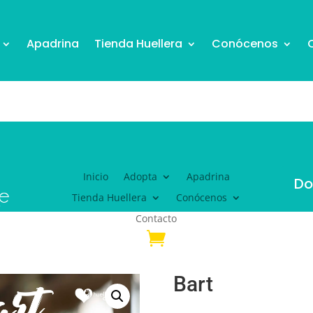
Apadrina
Tienda Huellera
Conócenos
Inicio
Adopta
Apadrina
Do
Tienda Huellera
Conócenos
Contacto
Bart