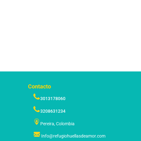
Contacto
3013178060
3208631234
Pereira, Colombia
Info@refugiohuellasdeamor.com