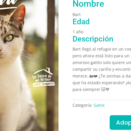
Nombre
Bart
Edad
1 año
Descripción
Bart llegó al refugio en un co
pero ahora está listo para un
amoroso gatito solo quiere 
compartir su cariño y encontr
merece. 🏡❤️ ¿Te animas a da
que ha estado esperando? ¡Ad
para siempre! 🐱💙
Categoría:
Gatos
Ado