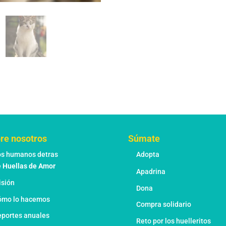
re nosotros
Súmate
os humanos detras
Adopta
e
Huellas de Amor
Apadrina
isión
Dona
ómo lo hacemos
Compra solidario
portes anuales
Reto por los huelleritos