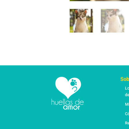
Sob
L
d
M
C
Re