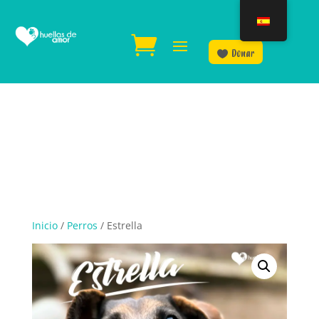
Donar
Inicio
/
Perros
/ Estrella