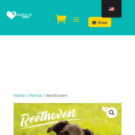
Donar
Home
/
Perros
/ Beethoven