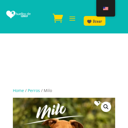
Donar
Home
/
Perros
/ Milo