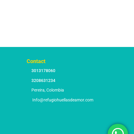
Contact
3013178060
3208631234
Pereira, Colombia
Info@refugiohuellasdeamor.com