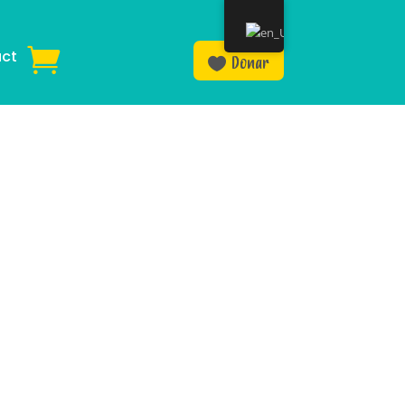
ct
Donar