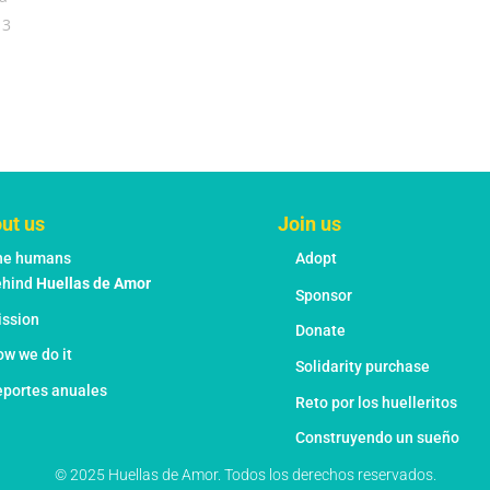
ut us
Join us
he humans
Adopt
ehind
Huellas de Amor
Sponsor
ission
Donate
w we do it
Solidarity purchase
portes anuales
Reto por los huelleritos
Construyendo un sueño
© 2025 Huellas de Amor. Todos los derechos reservados.