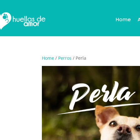
Home
Home
/
Perros
/ Perla