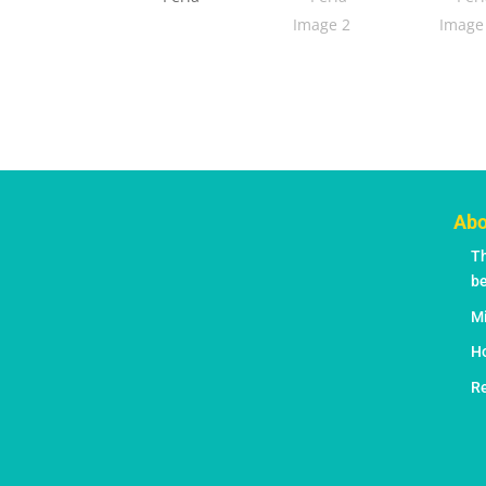
Abo
T
b
M
Ho
Re