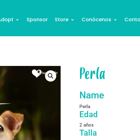
Adopt
Sponsor
Store
Conócenos
Conta
Perla
Name
Perla
Edad
2 años
Talla