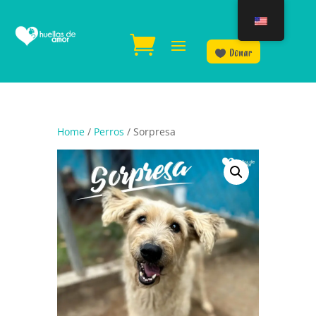
Donar
Home
/
Perros
/ Sorpresa