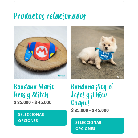
Productos relacionados
Bandana Mario
Bandana ¡Soy el
bros y Stitch
Jefe! y ¡Chico
Guapo!
Rango
$
35.000
-
$
45.000
Este
de
Rango
$
35.000
-
$
45.000
SELECCIONAR
producto
precios:
Este
de
OPCIONES
SELECCIONAR
tiene
desde
produc
precios:
OPCIONES
múltiples
$ 35.000
tiene
desde
variantes.
hasta