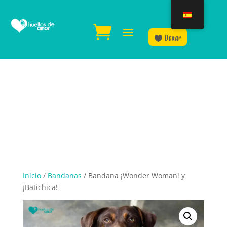
Donar
Inicio
/
Bandanas
/ Bandana ¡Wonder Woman! y
¡Batichica!