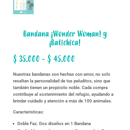
Bandana ¡Wonder Woman! y
¡Batichica!
Rango
$
35.000
-
$
45.000
de
precios:
Nuestras bandanas son hechas con amor, no solo
desde
resaltan la personalidad de tus peluditos, sino que
$ 35.000
también tienen un propósito noble. Cada compra
hasta
contribuye al sostenimiento del refugio, ayudando a
$ 45.000
brindar cuidado y atención a más de 100 animales.
Características:
Doble Faz. Dos diseños en 1 Bandana