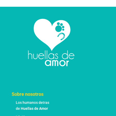
se
pueden
elegir
en
la
página
de
producto
Sobre nosotros
Los humanos detras
de
Huellas de Amor