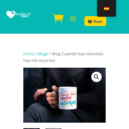
Donar
Inicio
/
Mugs
/ Mug Cuando hay voluntad,
hay mil recursos