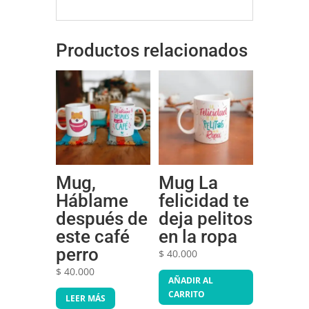
Productos relacionados
Mug,
Mug La
Háblame
felicidad te
después de
deja pelitos
este café
en la ropa
perro
$
40.000
$
40.000
AÑADIR AL
CARRITO
LEER MÁS