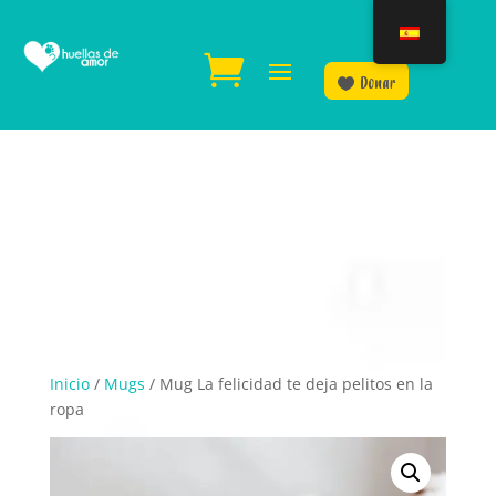
Donar
Inicio
/
Mugs
/ Mug La felicidad te deja pelitos en la
ropa