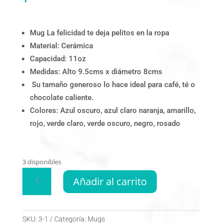
Mug La felicidad te deja pelitos en la ropa
Material: Cerámica
Capacidad: 11oz
Medidas: Alto 9.5cms x diámetro 8cms
Su tamaño generoso lo hace ideal para café, té o
chocolate caliente.
Colores: Azul oscuro, azul claro naranja, amarillo,
rojo, verde claro, verde oscuro, negro, rosado
3 disponibles
Mug
A
Añadir al carrito
La
l
felicidad
t
te
e
deja
SKU:
3-1
Categoría:
Mugs
r