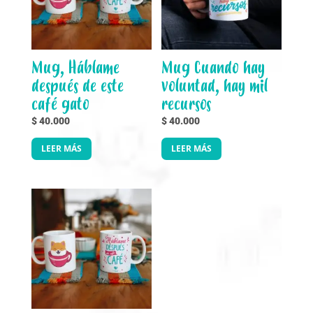
Mug, Háblame
Mug Cuando hay
después de este
voluntad, hay mil
café gato
recursos
$
40.000
$
40.000
LEER MÁS
LEER MÁS