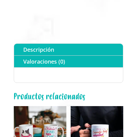
pelitos
n
en
a
la
t
ropa
i
cantidad
v
e
Descripción
:
Valoraciones (0)
Productos relacionados